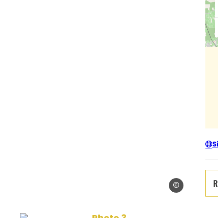
S
R
© Olivier Boisse
sseau
Photo 3, © Olivier Boisseau