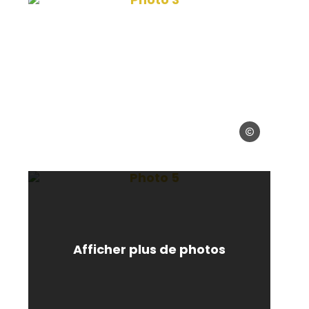
vier Boisseau
© Olivier Boisse
isseau
Photo 5, © Mme Morvan – Gîte
Afficher plus de photos