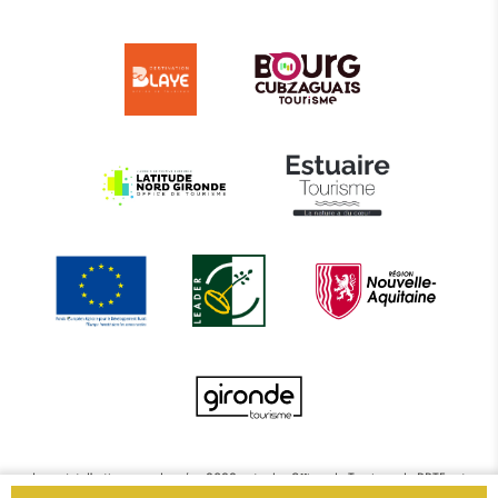
Le projet d’actions coordonnées 2022 entre les Offices de Tourisme de BBTE est