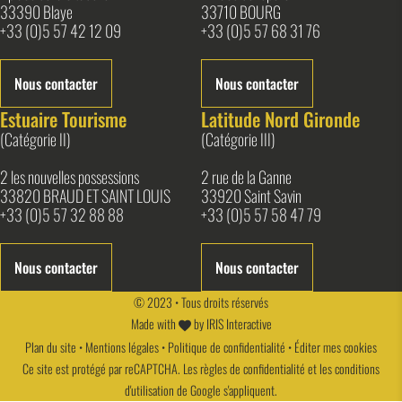
33390 Blaye
33710 BOURG
+33 (0)5 57 42 12 09
+33 (0)5 57 68 31 76
Nous contacter
Nous contacter
Estuaire Tourisme
Latitude Nord Gironde
(Catégorie II)
(Catégorie III)
2 les nouvelles possessions
2 rue de la Ganne
33820 BRAUD ET SAINT LOUIS
33920 Saint Savin
+33 (0)5 57 32 88 88
+33 (0)5 57 58 47 79
Nous contacter
Nous contacter
© 2023 • Tous droits réservés
Made with
by
IRIS Interactive
Plan du site
•
Mentions légales
•
Politique de confidentialité
•
Éditer mes cookies
Ce site est protégé par reCAPTCHA. Les
règles de confidentialité
et les
conditions
d'utilisation
de Google s'appliquent.