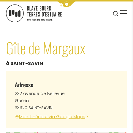
Afficher la barre de navigation 
JE RE
MENU
BLAYE BOURG TERRES D&#039;ESTUAIRE
Gîte de Margaux
à SAINT-SAVIN
Adresse
232 avenue de Bellevue
Guérin
33920 SAINT-SAVIN
Mon itinéraire via Google Maps