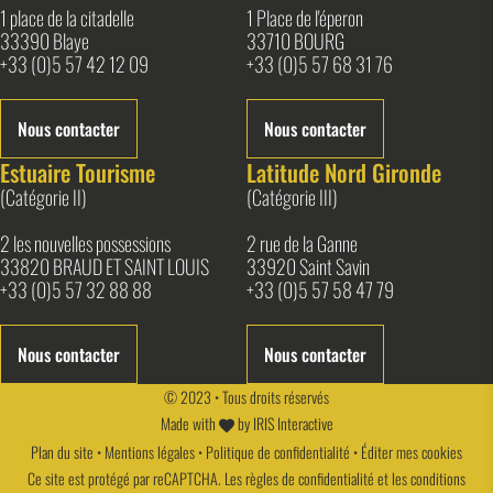
1 place de la citadelle
1 Place de l'éperon
33390 Blaye
33710 BOURG
+33 (0)5 57 42 12 09
+33 (0)5 57 68 31 76
Nous contacter
Nous contacter
Estuaire Tourisme
Latitude Nord Gironde
(Catégorie II)
(Catégorie III)
2 les nouvelles possessions
2 rue de la Ganne
33820 BRAUD ET SAINT LOUIS
33920 Saint Savin
+33 (0)5 57 32 88 88
+33 (0)5 57 58 47 79
Nous contacter
Nous contacter
© 2023 • Tous droits réservés
Made with
by
IRIS Interactive
Plan du site
•
Mentions légales
•
Politique de confidentialité
•
Éditer mes cookies
Ce site est protégé par reCAPTCHA. Les
règles de confidentialité
et les
conditions