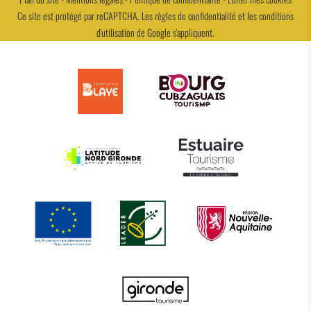
Ce site est protégé par reCAPTCHA. Les
règles de confidentialité
et les
conditions
d'utilisation
de Google s'appliquent.