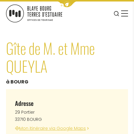
Afficher la barre de navigation 
JE RE
MENU
BLAYE BOURG TERRES D&#039;ESTUAIRE
Gîte de M. et Mme
QUEYLA
à BOURG
Adresse
29 Portier
33710 BOURG
Mon itinéraire via Google Maps