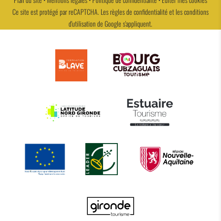
Ce site est protégé par reCAPTCHA. Les
règles de confidentialité
et les
conditions
d'utilisation
de Google s'appliquent.