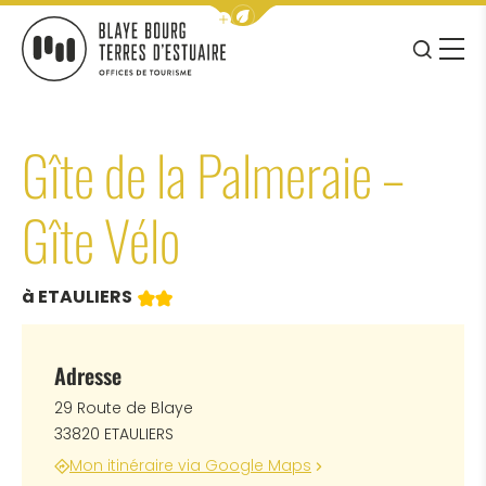
Afficher la barre de navigation 
JE RE
MENU
BLAYE BOURG TERRES D&#039;ESTUAIRE
Gîte de la Palmeraie –
Gîte Vélo
2 étoiles
à ETAULIERS
Adresse
29 Route de Blaye
33820 ETAULIERS
Mon itinéraire via Google Maps