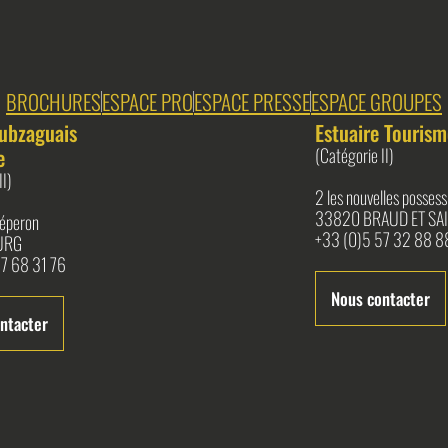
BROCHURES
ESPACE PRO
ESPACE PRESSE
ESPACE GROUPES
ubzaguais
Estuaire Tourism
e
(Catégorie II)
II)
2 les nouvelles possess
33820 BRAUD ET SAI
l'éperon
+33 (0)5 57 32 88 8
URG
7 68 31 76
Nous contacter
ntacter