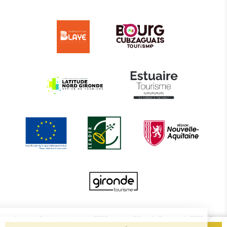
Le projet d’actions coordonnées 2022 entre les Offices de Tourisme de BBTE est