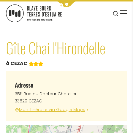
Afficher la barre de navigation 
JE RE
MENU
BLAYE BOURG TERRES D&#039;ESTUAIRE
Gîte Chai l'Hirondelle
3 étoiles
à CEZAC
Adresse
359 Rue du Docteur Chatelier
33620 CEZAC
Mon itinéraire via Google Maps