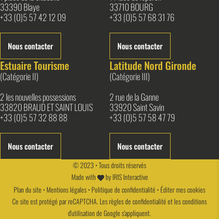
33390 Blaye
33710 BOURG
+33 (0)5 57 42 12 09
+33 (0)5 57 68 31 76
Nous contacter
Nous contacter
Estuaire Tourisme
Latitude Nord Gironde
(Catégorie II)
(Catégorie III)
2 les nouvelles possessions
2 rue de la Ganne
33820 BRAUD ET SAINT LOUIS
33920 Saint Savin
+33 (0)5 57 32 88 88
+33 (0)5 57 58 47 79
Nous contacter
Nous contacter
© 2023 • Tous droits réservés
Made with
by
IRIS Interactive
Plan du site
•
Mentions légales
•
Politique de confidentialité
•
Éditer mes cookies
Ce site est protégé par reCAPTCHA. Les
règles de confidentialité
et les
conditions
d'utilisation
de Google s'appliquent.