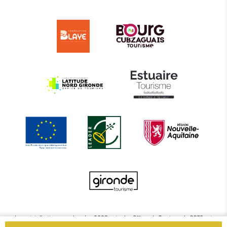
Le projet d’actions coordonnées 2022 entre les Offices de Tourisme de BBTE est