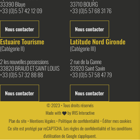
33390 Blaye
33710 BOURG
+33 (0)5 57 42 12 09
+33 (0)5 57 68 31 76
Nous contacter
Nous contacter
Estuaire Tourisme
Latitude Nord Gironde
(Catégorie II)
(Catégorie III)
2 les nouvelles possessions
2 rue de la Ganne
33820 BRAUD ET SAINT LOUIS
33920 Saint Savin
+33 (0)5 57 32 88 88
+33 (0)5 57 58 47 79
Nous contacter
Nous contacter
© 2023 • Tous droits réservés
Made with
by
IRIS Interactive
Plan du site
•
Mentions légales
•
Politique de confidentialité
•
Éditer mes cookies
Ce site est protégé par reCAPTCHA. Les
règles de confidentialité
et les
conditions
d'utilisation
de Google s'appliquent.