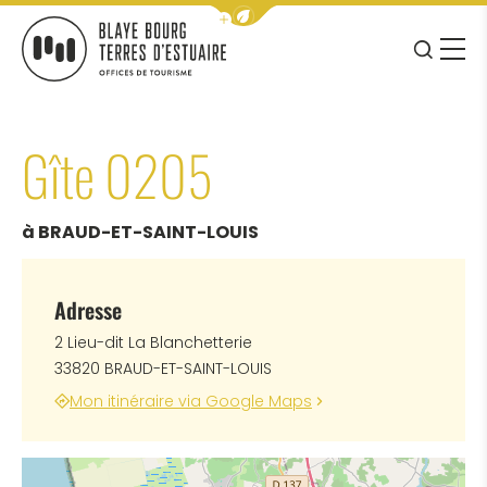
Afficher la barre de navigation 
JE RE
MENU
BLAYE BOURG TERRES D&#039;ESTUAIRE
Gîte 0205
à BRAUD-ET-SAINT-LOUIS
Adresse
2 Lieu-dit La Blanchetterie
33820 BRAUD-ET-SAINT-LOUIS
Mon itinéraire via Google Maps