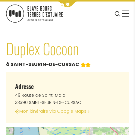
Afficher la barre de navigation 
JE RE
MENU
BLAYE BOURG TERRES D&#039;ESTUAIRE
Duplex Cocoon
2 étoiles
à SAINT-SEURIN-DE-CURSAC
Adresse
49 Route de Saint-Malo
33390 SAINT-SEURIN-DE-CURSAC
Mon itinéraire via Google Maps