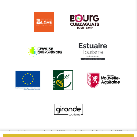
Le projet d’actions coordonnées 2022 entre les Offices de Tourisme de BBTE est