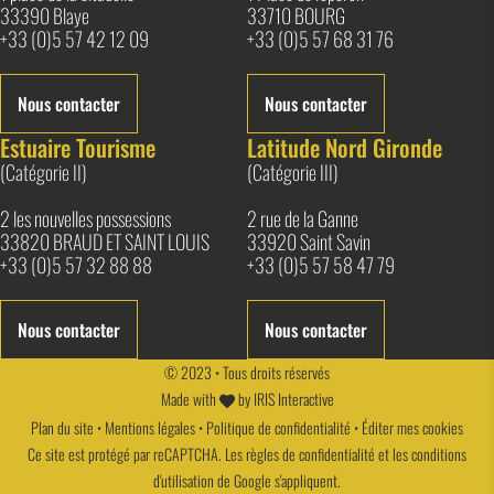
33390 Blaye
33710 BOURG
+33 (0)5 57 42 12 09
+33 (0)5 57 68 31 76
Nous contacter
Nous contacter
Estuaire Tourisme
Latitude Nord Gironde
(Catégorie II)
(Catégorie III)
2 les nouvelles possessions
2 rue de la Ganne
33820 BRAUD ET SAINT LOUIS
33920 Saint Savin
+33 (0)5 57 32 88 88
+33 (0)5 57 58 47 79
Nous contacter
Nous contacter
© 2023 • Tous droits réservés
Made with
by
IRIS Interactive
Plan du site
•
Mentions légales
•
Politique de confidentialité
•
Éditer mes cookies
Ce site est protégé par reCAPTCHA. Les
règles de confidentialité
et les
conditions
d'utilisation
de Google s'appliquent.