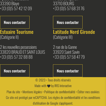
33390 Blaye
33710 BOURG
+33 (0)5 57 42 12 09
+33 (0)5 57 68 31 76
Nous contacter
Nous contacter
Estuaire Tourisme
Latitude Nord Gironde
(Catégorie II)
(Catégorie III)
2 les nouvelles possessions
2 rue de la Ganne
33820 BRAUD ET SAINT LOUIS
33920 Saint Savin
+33 (0)5 57 32 88 88
+33 (0)5 57 58 47 79
Nous contacter
Nous contacter
© 2023 • Tous droits réservés
Made with
by
IRIS Interactive
Plan du site
•
Mentions légales
•
Politique de confidentialité
•
Éditer mes cookies
Ce site est protégé par reCAPTCHA. Les
règles de confidentialité
et les
conditions
d'utilisation
de Google s'appliquent.