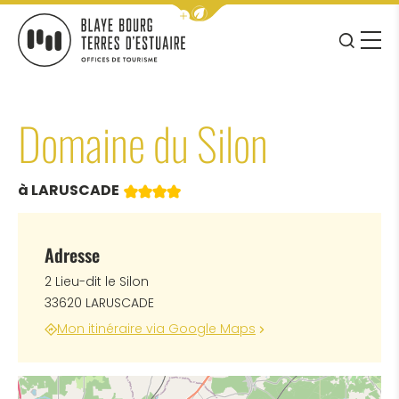
Afficher la barre de navigation 
JE RE
MENU
BLAYE BOURG TERRES D&#039;ESTUAIRE
Domaine du Silon
4 étoiles
à LARUSCADE
Adresse
2 Lieu-dit le Silon
33620 LARUSCADE
Mon itinéraire via Google Maps