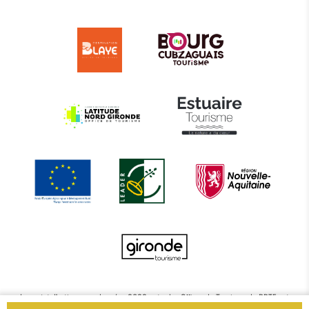
Le projet d’actions coordonnées 2022 entre les Offices de Tourisme de BBTE est