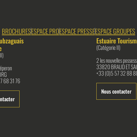
BROCHURES
ESPACE PRO
ESPACE PRESSE
ESPACE GROUPES
ubzaguais
Estuaire Tourism
e
(Catégorie II)
II)
2 les nouvelles possess
33820 BRAUD ET SAI
l'éperon
+33 (0)5 57 32 88 8
URG
7 68 31 76
Nous contacter
ntacter