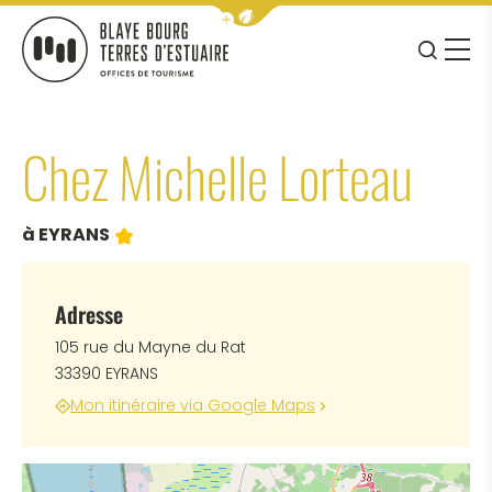
Afficher la barre de navigation 
JE RE
MENU
BLAYE BOURG TERRES D&#039;ESTUAIRE
Chez Michelle Lorteau
1 étoile
à EYRANS
Adresse
105 rue du Mayne du Rat
33390 EYRANS
Mon itinéraire via Google Maps