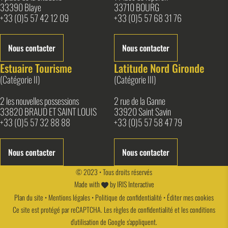
33390 Blaye
33710 BOURG
+33 (0)5 57 42 12 09
+33 (0)5 57 68 31 76
Nous contacter
Nous contacter
Estuaire Tourisme
Latitude Nord Gironde
(Catégorie II)
(Catégorie III)
2 les nouvelles possessions
2 rue de la Ganne
33820 BRAUD ET SAINT LOUIS
33920 Saint Savin
+33 (0)5 57 32 88 88
+33 (0)5 57 58 47 79
Nous contacter
Nous contacter
© 2023 • Tous droits réservés
Made with
by
IRIS Interactive
Plan du site
•
Mentions légales
•
Politique de confidentialité
•
Éditer mes cookies
Ce site est protégé par reCAPTCHA. Les
règles de confidentialité
et les
conditions
d'utilisation
de Google s'appliquent.