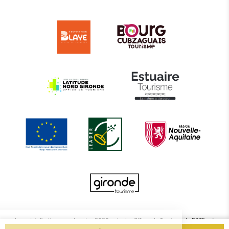
Le projet d’actions coordonnées 2022 entre les Offices de Tourisme de BBTE est