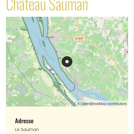
Château Sauman
© OpenStreetMap contributors
Adresse
Le Sauman