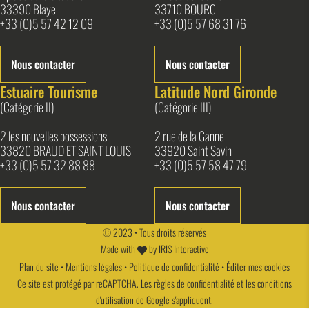
33390 Blaye
33710 BOURG
+33 (0)5 57 42 12 09
+33 (0)5 57 68 31 76
Nous contacter
Nous contacter
Estuaire Tourisme
Latitude Nord Gironde
(Catégorie II)
(Catégorie III)
2 les nouvelles possessions
2 rue de la Ganne
33820 BRAUD ET SAINT LOUIS
33920 Saint Savin
+33 (0)5 57 32 88 88
+33 (0)5 57 58 47 79
Nous contacter
Nous contacter
© 2023 • Tous droits réservés
Made with
by
IRIS Interactive
Plan du site
•
Mentions légales
•
Politique de confidentialité
•
Éditer mes cookies
Ce site est protégé par reCAPTCHA. Les
règles de confidentialité
et les
conditions
d'utilisation
de Google s'appliquent.