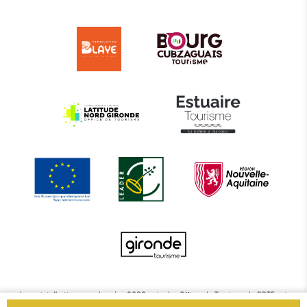
Le projet d’actions coordonnées 2022 entre les Offices de Tourisme de BBTE est