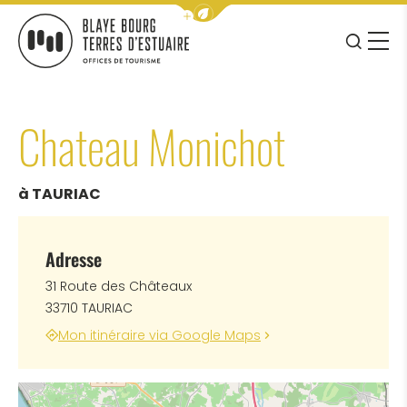
Afficher la barre de navigation 
JE RE
MENU
BLAYE BOURG TERRES D&#039;ESTUAIRE
Chateau Monichot
à TAURIAC
Adresse
31 Route des Châteaux
33710 TAURIAC
Mon itinéraire via Google Maps