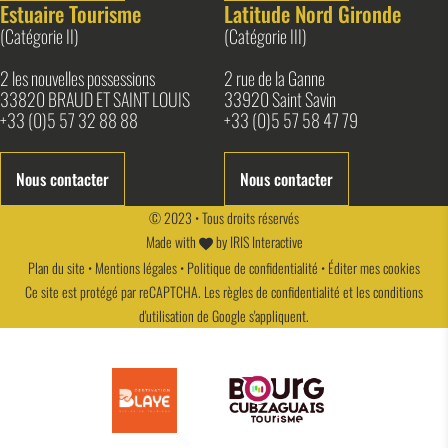
Estuaire Tourisme
Latitude Nord Gironde
(Catégorie II)
(Catégorie III)
2 les nouvelles possessions
2 rue de la Ganne
33820 BRAUD ET SAINT LOUIS
33920 Saint Savin
+33 (0)5 57 32 88 88
+33 (0)5 57 58 47 79
Nous contacter
Nous contacter
© 2023 • Tous droits réservés
Made with
by
IRIS Interactive
Plan du site
•
Mentions légales
•
Politique de confidentialité
•
Éditer mes cookies
Ce site est protégé par reCAPTCHA. Les
règles de confidentialité
et les
conditions
d'utilisation
de Google s'appliquent.