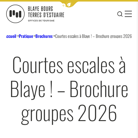
Afficher la barre de navigation 
JE RE
MENU
BLAYE BOURG TERRES D&#039;ESTUAIRE
Accueil
Pratique
Brochures
Courtes escales à Blaye ! – Brochure groupes 2026
Courtes escales à
Blaye ! – Brochure
groupes 2026