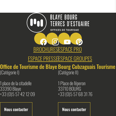
Suivez-nous sur Facebook
Suivez-nous sur Instagram
Suivez-nous sur Youtube
Suivez-nous sur Pin
Blaye Bourg Terres d&#039;Estuaire
BROCHURES
ESPACE PRO
ESPACE PRESSE
ESPACE GROUPES
Office de Tourisme de Blaye
Bourg Cubzaguais Tourisme
(Catégorie I)
(Catégorie II)
1 place de la citadelle
1 Place de l'éperon
33390 Blaye
33710 BOURG
+33 (0)5 57 42 12 09
+33 (0)5 57 68 31 76
Nous contacter
Nous contacter