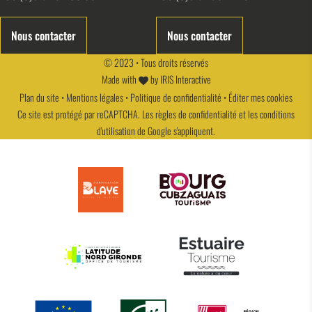
Nous contacter
Nous contacter
© 2023 • Tous droits réservés
Made with
by
IRIS Interactive
Plan du site
•
Mentions légales
•
Politique de confidentialité
•
Éditer mes cookies
Ce site est protégé par reCAPTCHA. Les
règles de confidentialité
et les
conditions
d'utilisation
de Google s'appliquent.