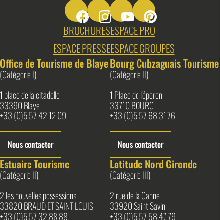
Suivez-nous sur Facebook
Suivez-nous sur Instagram
Suivez-nous sur Youtube
Suivez-nous sur Pin
Blaye Bourg Terres d&#039;Estuaire
BROCHURES
ESPACE PRO
ESPACE PRESSE
ESPACE GROUPES
Office de Tourisme de Blaye
Bourg Cubzaguais Tourisme
(Catégorie I)
(Catégorie II)
1 place de la citadelle
1 Place de l'éperon
33390 Blaye
33710 BOURG
+33 (0)5 57 42 12 09
+33 (0)5 57 68 31 76
Nous contacter
Nous contacter
Estuaire Tourisme
Latitude Nord Gironde
(Catégorie II)
(Catégorie III)
2 les nouvelles possessions
2 rue de la Ganne
33820 BRAUD ET SAINT LOUIS
33920 Saint Savin
+33 (0)5 57 32 88 88
+33 (0)5 57 58 47 79