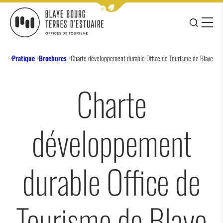
Afficher la barre de navigation 
JE RE
MENU
BLAYE BOURG TERRES D&#039;ESTUAIRE
eil
Pratique
Brochures
Charte développement durable Office de Tourisme de Blaye
Charte
développement
durable Office de
Tourisme de Blaye