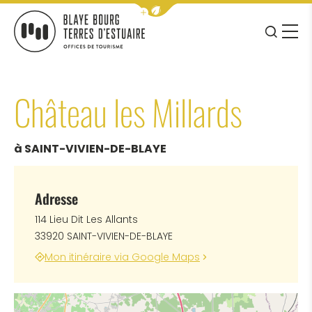
Afficher la barre de navigation 
JE RE
MENU
BLAYE BOURG TERRES D&#039;ESTUAIRE
Château les Millards
à SAINT-VIVIEN-DE-BLAYE
Adresse
114 Lieu Dit Les Allants
33920 SAINT-VIVIEN-DE-BLAYE
Mon itinéraire via Google Maps