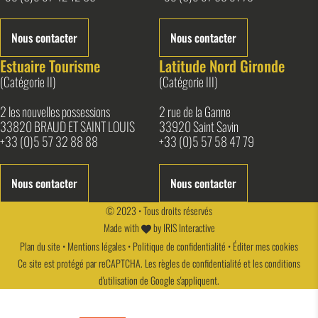
Nous contacter
Nous contacter
Estuaire Tourisme
Latitude Nord Gironde
(Catégorie II)
(Catégorie III)
2 les nouvelles possessions
2 rue de la Ganne
33820 BRAUD ET SAINT LOUIS
33920 Saint Savin
+33 (0)5 57 32 88 88
+33 (0)5 57 58 47 79
Nous contacter
Nous contacter
© 2023 • Tous droits réservés
Made with
by
IRIS Interactive
Plan du site
•
Mentions légales
•
Politique de confidentialité
•
Éditer mes cookies
Ce site est protégé par reCAPTCHA. Les
règles de confidentialité
et les
conditions
d'utilisation
de Google s'appliquent.