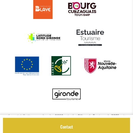
Le projet d’actions coordonnées 2022 entre les Offices de Tourisme de BBTE est
cofinancé par le Fonds Européen Agricole pour le Développement Rural à hauteur de
Contact
72 114.38€.