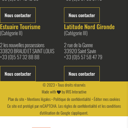
Nous contacter
Nous contacter
Estuaire Tourisme
Latitude Nord Gironde
(Catégorie II)
(Catégorie III)
2 les nouvelles possessions
2 rue de la Ganne
33820 BRAUD ET SAINT LOUIS
33920 Saint Savin
+33 (0)5 57 32 88 88
+33 (0)5 57 58 47 79
Nous contacter
Nous contacter
© 2023 • Tous droits réservés
Made with
by
IRIS Interactive
Plan du site
•
Mentions légales
•
Politique de confidentialité
•
Éditer mes cookies
Ce site est protégé par reCAPTCHA. Les
règles de confidentialité
et les
conditions
d'utilisation
de Google s'appliquent.