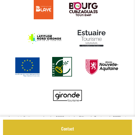
Le projet d’actions coordonnées 2022 entre les Offices de Tourisme de BBTE est
cofinancé par le Fonds Européen Agricole pour le Développement Rural à hauteur de
Contact
72 114.38€.