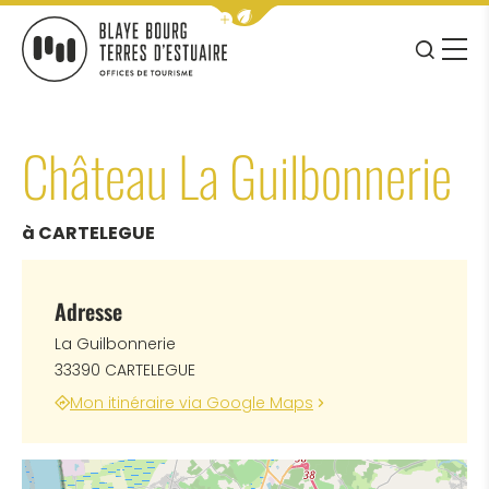
Afficher la barre de navigation 
JE RE
MENU
BLAYE BOURG TERRES D&#039;ESTUAIRE
Château La Guilbonnerie
à CARTELEGUE
Adresse
La Guilbonnerie
33390 CARTELEGUE
Mon itinéraire via Google Maps