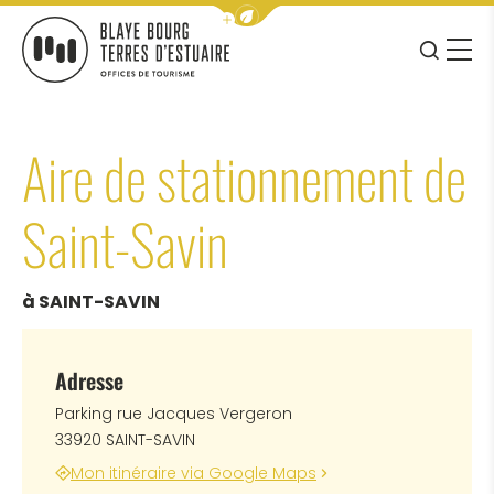
Afficher la barre de navigation 
JE RE
MENU
BLAYE BOURG TERRES D&#039;ESTUAIRE
Aire de stationnement de
Saint-Savin
à SAINT-SAVIN
Adresse
Parking rue Jacques Vergeron
33920 SAINT-SAVIN
Mon itinéraire via Google Maps