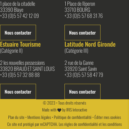
1 place de la citadelle
1 Place de l'éperon
33390 Blaye
33710 BOURG
+33 (0)5 57 42 12 09
+33 (0)5 57 68 31 76
Nous contacter
Nous contacter
Estuaire Tourisme
Latitude Nord Gironde
(Catégorie II)
(Catégorie III)
2 les nouvelles possessions
2 rue de la Ganne
33820 BRAUD ET SAINT LOUIS
33920 Saint Savin
+33 (0)5 57 32 88 88
+33 (0)5 57 58 47 79
Nous contacter
Nous contacter
© 2023 • Tous droits réservés
Made with
by
IRIS Interactive
Plan du site
•
Mentions légales
•
Politique de confidentialité
•
Éditer mes cookies
Ce site est protégé par reCAPTCHA. Les
règles de confidentialité
et les
conditions