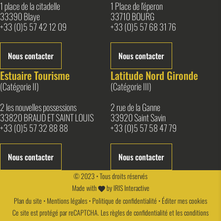
1 place de la citadelle
1 Place de l'éperon
33390 Blaye
33710 BOURG
+33 (0)5 57 42 12 09
+33 (0)5 57 68 31 76
Nous contacter
Nous contacter
Estuaire Tourisme
Latitude Nord Gironde
(Catégorie II)
(Catégorie III)
2 les nouvelles possessions
2 rue de la Ganne
33820 BRAUD ET SAINT LOUIS
33920 Saint Savin
+33 (0)5 57 32 88 88
+33 (0)5 57 58 47 79
Nous contacter
Nous contacter
© 2023 • Tous droits réservés
Made with
by
IRIS Interactive
Plan du site
•
Mentions légales
•
Politique de confidentialité
•
Éditer mes cookies
Ce site est protégé par reCAPTCHA. Les
règles de confidentialité
et les
conditions