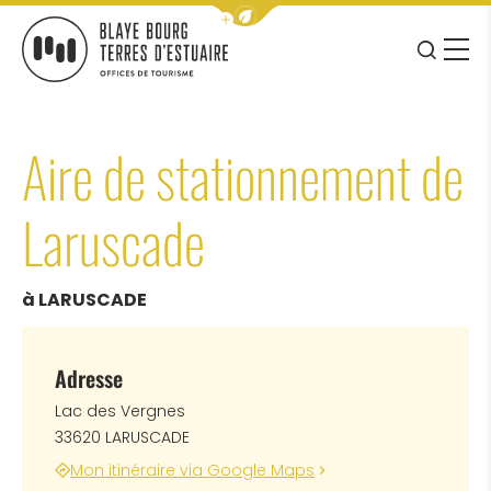
Afficher la barre de navigation 
JE RE
MENU
BLAYE BOURG TERRES D&#039;ESTUAIRE
Aire de stationnement de
Laruscade
à LARUSCADE
Adresse
Lac des Vergnes
33620 LARUSCADE
Mon itinéraire via Google Maps