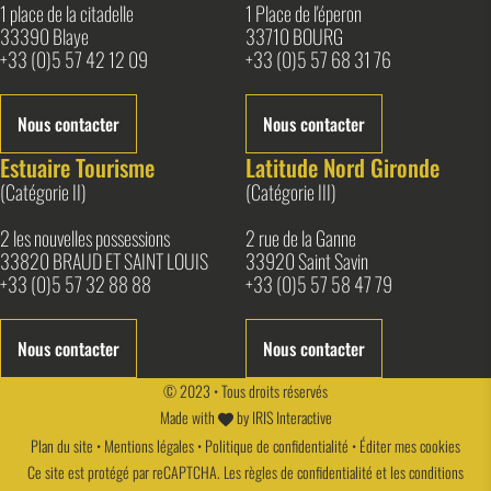
1 place de la citadelle
1 Place de l'éperon
33390 Blaye
33710 BOURG
+33 (0)5 57 42 12 09
+33 (0)5 57 68 31 76
Nous contacter
Nous contacter
Estuaire Tourisme
Latitude Nord Gironde
(Catégorie II)
(Catégorie III)
2 les nouvelles possessions
2 rue de la Ganne
33820 BRAUD ET SAINT LOUIS
33920 Saint Savin
+33 (0)5 57 32 88 88
+33 (0)5 57 58 47 79
Nous contacter
Nous contacter
© 2023 • Tous droits réservés
Made with
by
IRIS Interactive
Plan du site
•
Mentions légales
•
Politique de confidentialité
•
Éditer mes cookies
Ce site est protégé par reCAPTCHA. Les
règles de confidentialité
et les
conditions