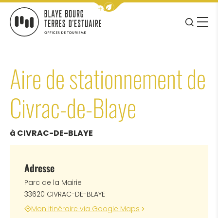
Afficher la barre de navigation 
JE RE
MENU
BLAYE BOURG TERRES D&#039;ESTUAIRE
Aire de stationnement de
Civrac-de-Blaye
à CIVRAC-DE-BLAYE
Adresse
Parc de la Mairie
33620 CIVRAC-DE-BLAYE
Mon itinéraire via Google Maps