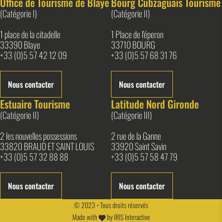
Office de Tourisme de Blaye
Bourg Cubzaguais Tourisme
(Catégorie I)
(Catégorie II)
1 place de la citadelle
1 Place de l'éperon
33390 Blaye
33710 BOURG
+33 (0)5 57 42 12 09
+33 (0)5 57 68 31 76
Nous contacter
Nous contacter
Estuaire Tourisme
Latitude Nord Gironde
(Catégorie II)
(Catégorie III)
2 les nouvelles possessions
2 rue de la Ganne
33820 BRAUD ET SAINT LOUIS
33920 Saint Savin
+33 (0)5 57 32 88 88
+33 (0)5 57 58 47 79
Nous contacter
Nous contacter
© 2023 • Tous droits réservés
Made with
by
IRIS Interactive