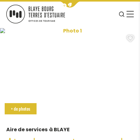
Afficher la barre de navigation 
JE RE
MENU
BLAYE BOURG TERRES D&#039;ESTUAIRE
Photo 1, © mairie de blaye
A
+ de photos
Aire de services
à BLAYE