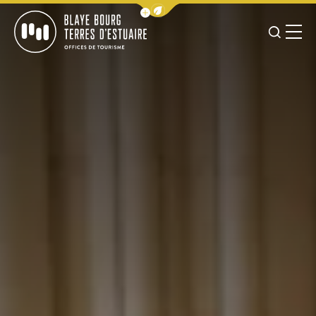
Afficher la barre de navigation 
JE RE
MENU
BLAYE BOURG TERRES D&#039;ESTUAIRE