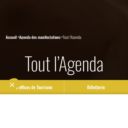
Accueil
Agenda des manifestations
Tout l’Agenda
Tout l’Agenda
Nos offices de Tourisme
Billetterie
Les manifestations sur Blaye Bourg Terres d’Estuaire,
c’est toute l’année ! A vos calendriers pour ne rien
Carte
Filtres
rater.