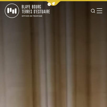
Afficher la barre de navigation 
JE RE
MENU
BLAYE BOURG TERRES D&#039;ESTUAIRE