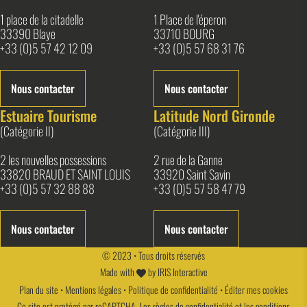
1 place de la citadelle
1 Place de l'éperon
33390 Blaye
33710 BOURG
+33 (0)5 57 42 12 09
+33 (0)5 57 68 31 76
Nous contacter
Nous contacter
Estuaire Tourisme
Latitude Nord Gironde
(Catégorie II)
(Catégorie III)
2 les nouvelles possessions
2 rue de la Ganne
33820 BRAUD ET SAINT LOUIS
33920 Saint Savin
+33 (0)5 57 32 88 88
+33 (0)5 57 58 47 79
Nous contacter
Nous contacter
© 2023 • Tous droits réservés
Made with
by
IRIS Interactive
Plan du site
•
Mentions légales
•
Politique de confidentialité
•
Éditer mes cookies
Ce site est protégé par reCAPTCHA. Les
règles de confidentialité
et les
conditions