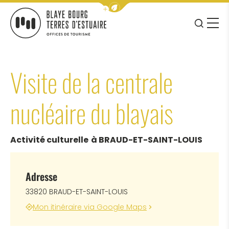
Afficher la barre de navigation 
JE RE
MENU
BLAYE BOURG TERRES D&#039;ESTUAIRE
Visite de la centrale
nucléaire du blayais
Activité culturelle
à BRAUD-ET-SAINT-LOUIS
Adresse
33820 BRAUD-ET-SAINT-LOUIS
Mon itinéraire via Google Maps