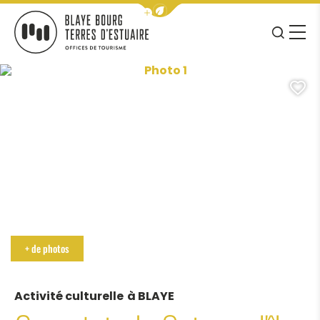
Afficher la barre de navigation 
JE RE
MENU
BLAYE BOURG TERRES D&#039;ESTUAIRE
Photo 1, ©Refuge de Patiras
A
+ de photos
Activité culturelle
à BLAYE